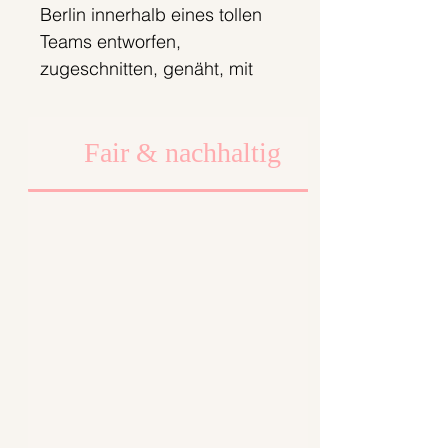
Berlin innerhalb eines tollen
Teams entworfen,
zugeschnitten, genäht, mit
großer Sorgfalt verpackt und
zu dir gesendet.Wir legen
Fair & nachhaltig
dabei viel Wert auf faire
Arbeits- und
Produktionsbedingungen.