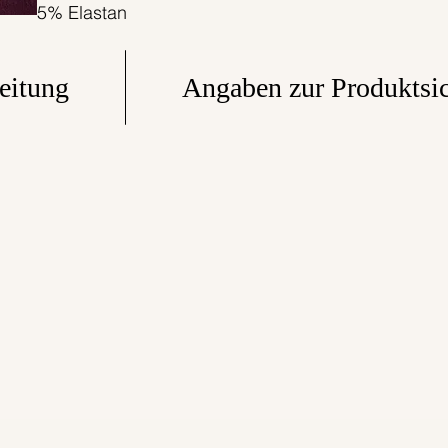
5% Elastan
eitung
Angaben zur Produktsic
Alle Bonnie & Buttermilk-Produkte werden
innerhalb eines tollen kleinen Teams in Berlin mit
einer ordentlichen Portion Liebe extra für Dich
handgefertigt. Faire Produktionsbedingungen
zählen zu unseren Standards. Die Stoffe werden
von uns selbst entworfen in in Polen gedruckt.