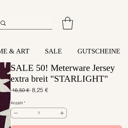
ME & ART
SALE
GUTSCHEINE
SALE 50! Meterware Jersey
extra breit "STARLIGHT"
Standardpreis
Sale-
8,25 €
 16,50 € 
Preis
Anzahl
*