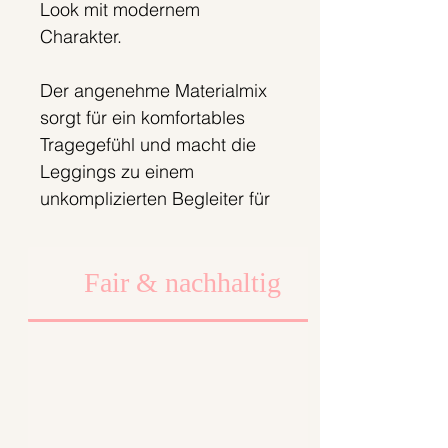
Look mit modernem
Charakter.
Der angenehme Materialmix
sorgt für ein komfortables
Tragegefühl und macht die
Leggings zu einem
unkomplizierten Begleiter für
unterschiedlichste Outfits und
Jahreszeiten.
Fair & nachhaltig
Die Leggings wird erst nach
deiner Bestellung bei uns in
Berlin gefertigt. So
produzieren wir
bedarfsgerecht und setzen
auf einen