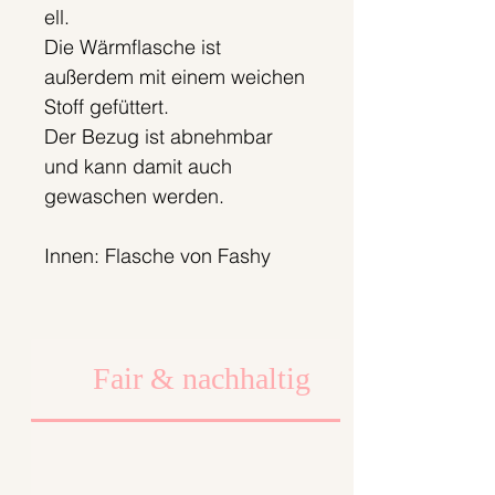
ell.
Die Wärmflasche ist
außerdem mit einem weichen
Stoff gefüttert.
Der Bezug ist abnehmbar
und kann damit auch
gewaschen werden.
Innen: Flasche von Fashy
Wenn du keine Wärmflasche
dazu möchtest, schreib
Fair & nachhaltig
deinen Wunsch bitte in das
Kommentarfeld. Wir erstatten
dir 5 Euro.
Musterstoff: