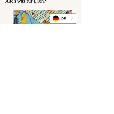
Auch was für Dich?
DE
MEMORY BAGS/ Wundertüte
aus Stoffresten Restetüte
Überraschungstüte Stoffrest