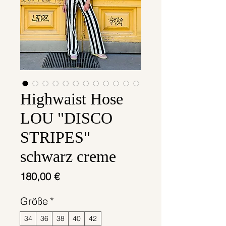
Highwaist Hose
LOU "DISCO
STRIPES"
schwarz creme
Preis
180,00 €
Größe
*
34
36
38
40
42