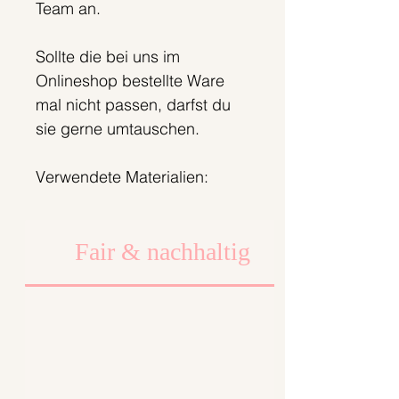
Team an.
Sollte die bei uns im
Onlineshop bestellte Ware
mal nicht passen, darfst du
sie gerne umtauschen.
Verwendete Materialien:
95% Baumwolle
5% Elasthan
Fair & nachhaltig
Dafür steht Bonnie &
Buttermilk
Alle unsere Bonnie and
Buttermilk-Produkte werden
in Berlin innerhalb eines
tollen Teams entworfen,