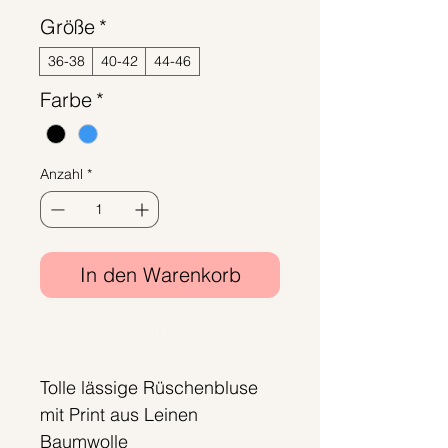
Größe
*
36-38
40-42
44-46
Farbe
*
Anzahl
*
In den Warenkorb
Sofortkauf
Tolle lässige Rüschenbluse
mit Print aus Leinen
Baumwolle