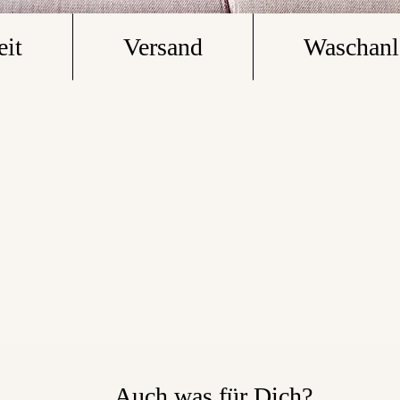
eit
Versand
Waschanl
Auch was für Dich?