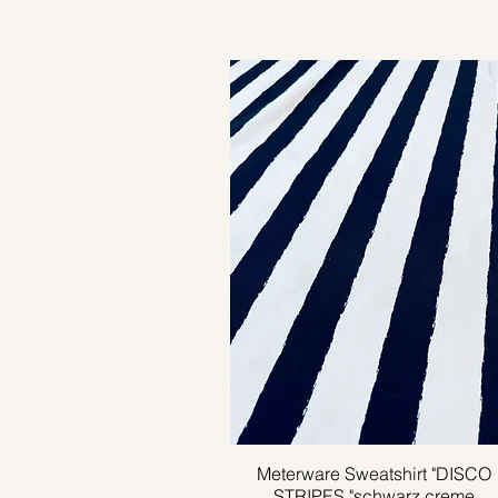
Meterware Sweatshirt "DISCO
Schnellansicht
STRIPES "schwarz creme