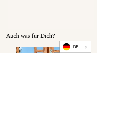
Achtung!
Dies ist nur der Schnitt.
Dieses Paket enthält keine
Materialien und Stoffe!
Auch was für Dich?
DE
Du benötigst folgende
Materialen zum Nähen deiner
Penny Latzhose:
ca. 2m (bei uns wären das 4
Einheiten) Sweatshirt Stoff
Passendes Garn
Gummiband (4,5cm breit)
65cm
Latzhosenverschlüsse