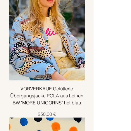
VORVERKAUF Gefütterte
Übergangsjacke POLA aus Leinen
BW "MORE UNICORNS" hellblau
Preis
250,00 €