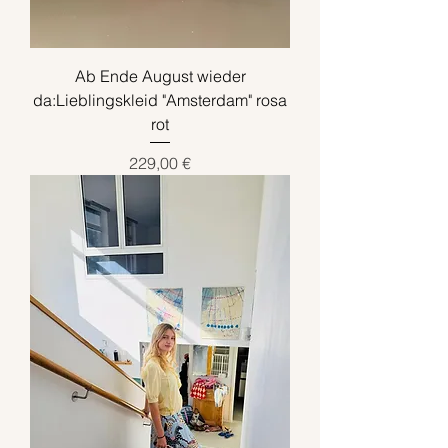
Ab Ende August wieder
da:Lieblingskleid "Amsterdam" rosa
rot
Preis
229,00 €