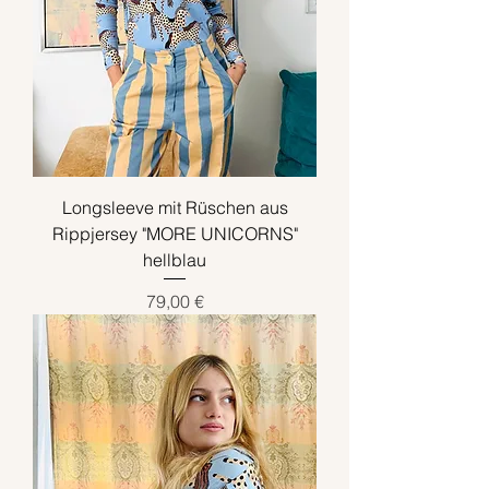
Longsleeve mit Rüschen aus
Rippjersey "MORE UNICORNS"
hellblau
Preis
79,00 €