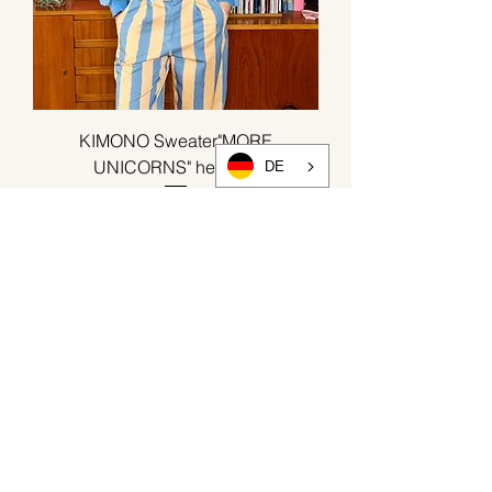
KIMONO Sweater"MORE
UNICORNS" hellblau
DE
Preis
99,90 €