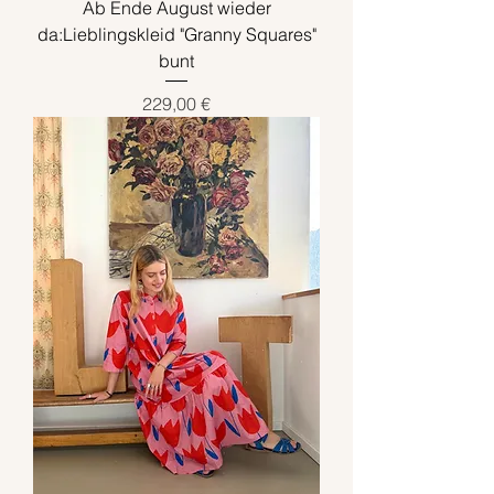
Ab Ende August wieder
da:Lieblingskleid "Granny Squares"
bunt
Preis
229,00 €