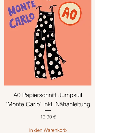
A0 Papierschnitt Jumpsuit
"Monte Carlo" inkl. Nähanleitung
Preis
19,90 €
In den Warenkorb