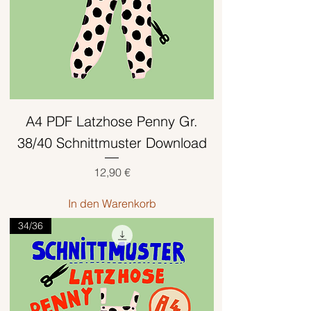
A4 PDF Latzhose Penny Gr.
38/40 Schnittmuster Download
Preis
12,90 €
In den Warenkorb
34/36