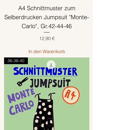
A4 Schnittmuster zum
Selberdrucken Jumpsuit "Monte-
Carlo", Gr.42-44-46
Preis
12,90 €
In den Warenkorb
36-38-40