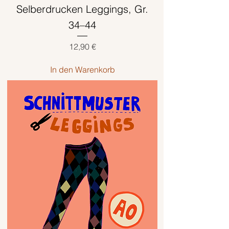
Selberdrucken Leggings, Gr.
34–44
Preis
12,90 €
In den Warenkorb