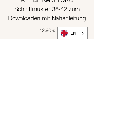
Schnittmuster 36-42 zum
Downloaden mit Nähanleitung
Preis
12,90 €
EN
In den Warenkorb