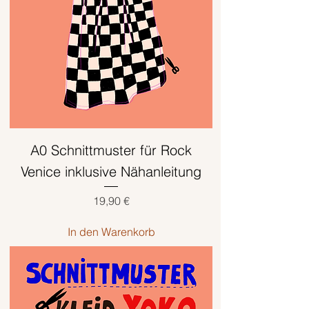
A0 Schnittmuster für Rock
Venice inklusive Nähanleitung
Preis
19,90 €
In den Warenkorb