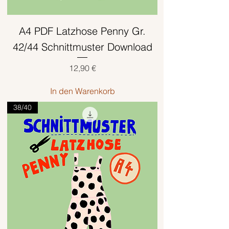
A4 PDF Latzhose Penny Gr.
42/44 Schnittmuster Download
Preis
12,90 €
In den Warenkorb
38/40