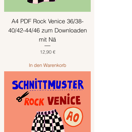
A4 PDF Rock Venice 36/38-
40/42-44/46 zum Downloaden
mit Nä
Preis
12,90 €
In den Warenkorb