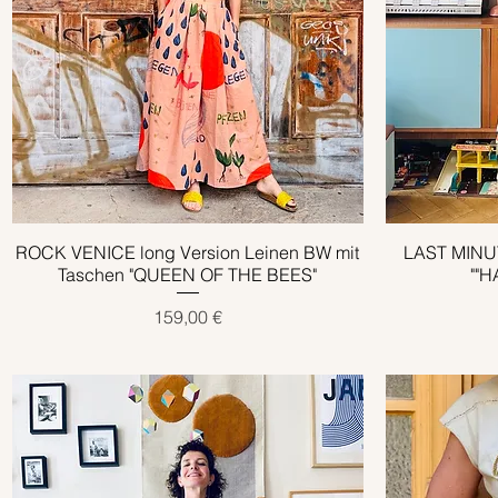
ROCK VENICE long Version Leinen BW mit
Schnellansicht
LAST MINUT
Taschen "QUEEN OF THE BEES"
""H
Preis
159,00 €