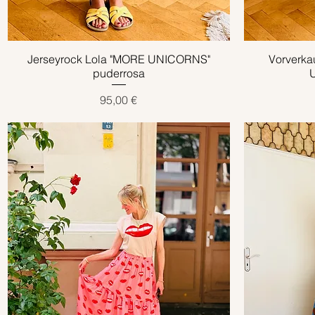
Jerseyrock Lola "MORE UNICORNS"
Schnellansicht
Vorverka
puderrosa
Preis
95,00 €