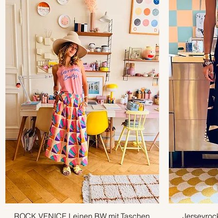
ROCK VENICE Leinen BW mit Taschen
Schnellansicht
Jerseyroc