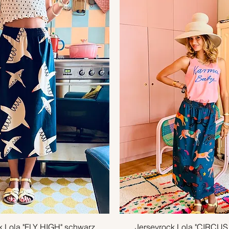
k Lola "FLY HIGH" schwarz
Schnellansicht
Jerseyrock Lola "CIRCU
Schnellansicht