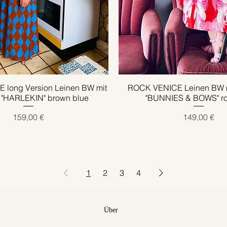
long Version Leinen BW mit
Schnellansicht
ROCK VENICE Leinen BW m
Schnellansicht
 "HARLEKIN" brown blue
"BUNNIES & BOWS" ro
Preis
Preis
159,00 €
149,00 €
1
2
3
4
Über