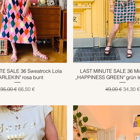
E SALE 36 Sweatrock Lola
Schnellansicht
LAST MINUTE SALE 36 Min
Schnellansicht
ARLEKIN" rosa bunt
„HAPPINESS GREEN" grün ter
Standardpreis
Sale-Preis
Standardpreis
Sale-Pr
95,00 €
66,50 €
49,00 €
34,30 €