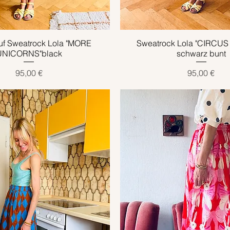
uf Sweatrock Lola "MORE
Schnellansicht
Sweatrock Lola "CIRCU
Schnellansicht
UNICORNS"black
schwarz bunt
Preis
Preis
95,00 €
95,00 €