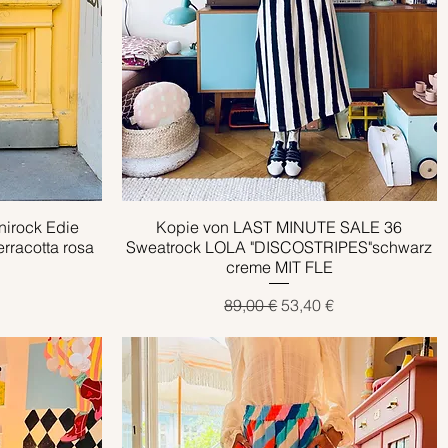
irock Edie
Kopie von LAST MINUTE SALE 36
Schnellansicht
racotta rosa
Sweatrock LOLA "DISCOSTRIPES"schwarz
creme MIT FLE
eis
Standardpreis
Sale-Preis
89,00 €
53,40 €