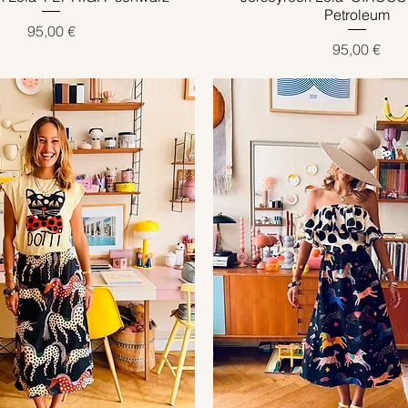
Petroleum
Preis
95,00 €
Preis
95,00 €