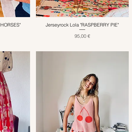
S HORSES"
Jerseyrock Lola "RASPBERRY PIE"
Schnellansicht
Preis
95,00 €