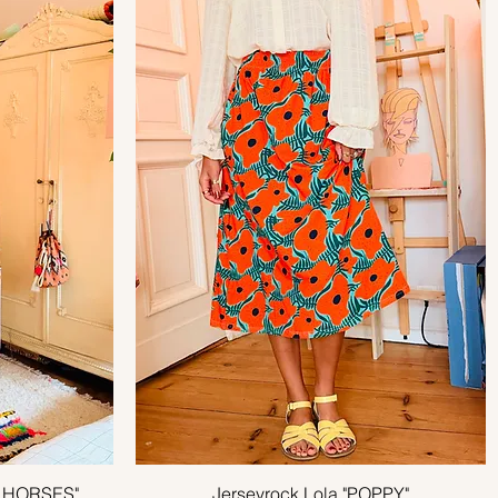
S HORSES"
Jerseyrock Lola "POPPY"
Schnellansicht