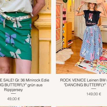
 SALE! Gr. 36 Minirock Edie
Schnellansicht
ROCK VENICE Leinen BW m
Schnellansicht
G BUTTERFLY" grün aus
"DANCING BUTTERFLY" g
Rippjersey
Preis
149,00 €
Preis
49,00 €