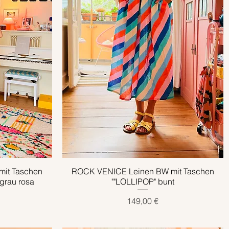
it Taschen
ROCK VENICE Leinen BW mit Taschen
Schnellansicht
rau rosa
""LOLLIPOP" bunt
Preis
149,00 €