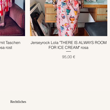
it Taschen
Jerseyrock Lola "THERE IS ALWAYS ROOM
Schnellansicht
sa rost
FOR ICE CREAM" rosa
Preis
95,00 €
Rechtliches