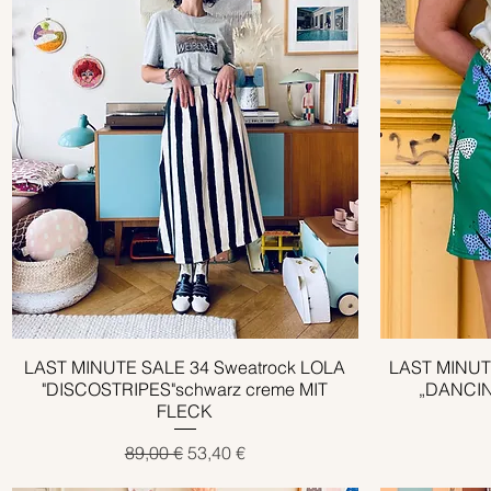
LAST MINUTE SALE 34 Sweatrock LOLA
Schnellansicht
LAST MINUTE
"DISCOSTRIPES"schwarz creme MIT
„DANCIN
FLECK
Standardpreis
Sale-Preis
89,00 €
53,40 €