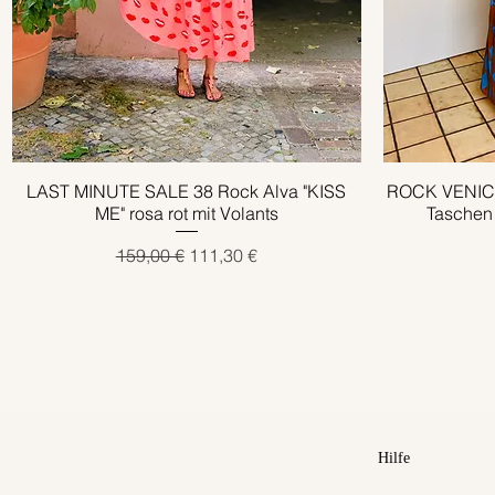
LAST MINUTE SALE 38 Rock Alva "KISS
Schnellansicht
ROCK VENICE 
ME" rosa rot mit Volants
Taschen
Standardpreis
Sale-Preis
159,00 €
111,30 €
Hilfe