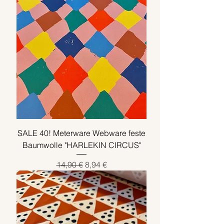
SALE 40! Meterware Webware feste
Baumwolle "HARLEKIN CIRCUS"
Standardpreis
Sale-Preis
14,90 €
8,94 €