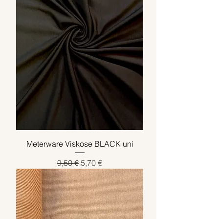
Meterware Viskose BLACK uni
Standardpreis
Sale-Preis
9,50 €
5,70 €