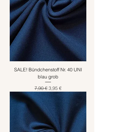
SALE! Bündchenstoff Nr. 40 UNI
blau grob
Standardpreis
Sale-Preis
7,90 €
3,95 €