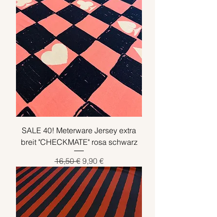
SALE 40! Meterware Jersey extra
breit "CHECKMATE" rosa schwarz
Standardpreis
Sale-Preis
16,50 €
9,90 €