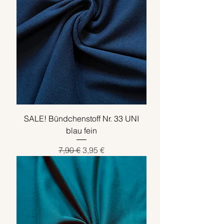
SALE! Bündchenstoff Nr. 33 UNI
blau fein
Standardpreis
Sale-Preis
7,90 €
3,95 €