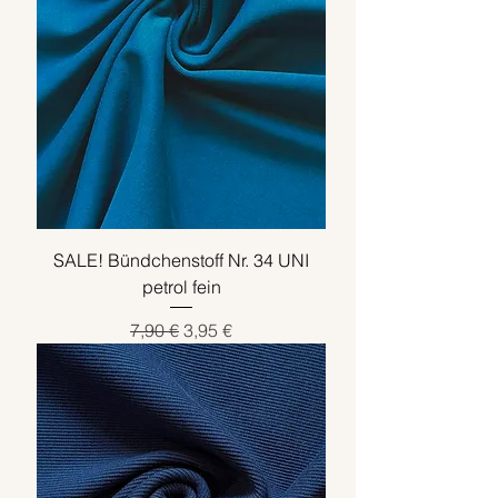
SALE! Bündchenstoff Nr. 34 UNI
petrol fein
Standardpreis
Sale-Preis
7,90 €
3,95 €