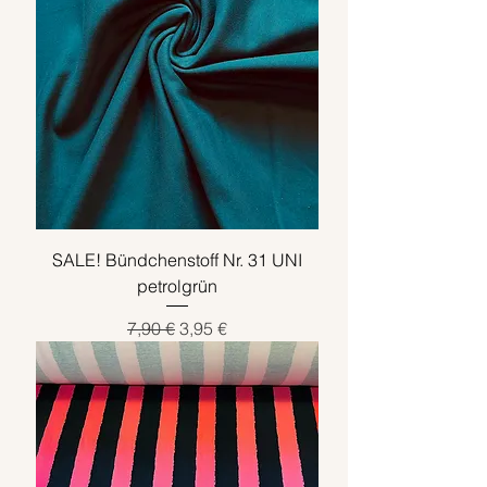
SALE! Bündchenstoff Nr. 31 UNI
petrolgrün
Standardpreis
Sale-Preis
7,90 €
3,95 €