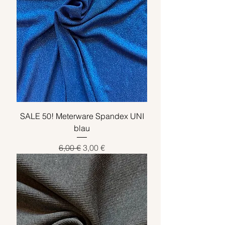
SALE 50! Meterware Spandex UNI
blau
Standardpreis
Sale-Preis
6,00 €
3,00 €