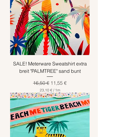
SALE! Meterware Sweatshirt extra
breit "PALMTREE" sand bunt
Standardpreis
Sale-Preis
16,50 €
11,55 €
23,10 €
/
1m
2
3
,
1
0
€
p
r