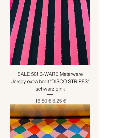
SALE 50! B-WARE Meterware
Jersey extra breit "DISCO STRIPES"
schwarz pink
Standardpreis
Sale-Preis
16,50 €
8,25 €