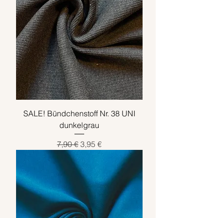
SALE! Bündchenstoff Nr. 38 UNI
dunkelgrau
Standardpreis
Sale-Preis
7,90 €
3,95 €