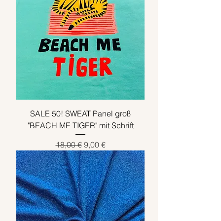
o
1
M
e
t
e
r
SALE 50! SWEAT Panel groß
"BEACH ME TIGER" mit Schrift
Standardpreis
Sale-Preis
18,00 €
9,00 €