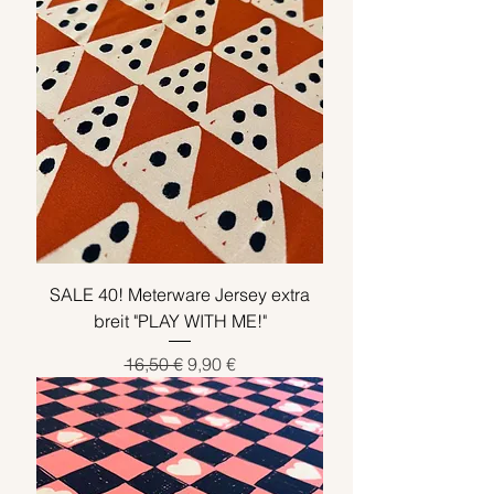
SALE 40! Meterware Jersey extra
breit "PLAY WITH ME!"
Standardpreis
Sale-Preis
16,50 €
9,90 €