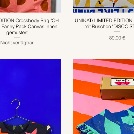
DITION Crossbody Bag "OH
Schnellansicht
UNIKAT/ LIMITED EDITION 
Schnellansicht
t Fanny Pack Canvas innen
mit Rüschen "DISCO S
gemustert
Preis
89,00 €
Nicht verfügbar