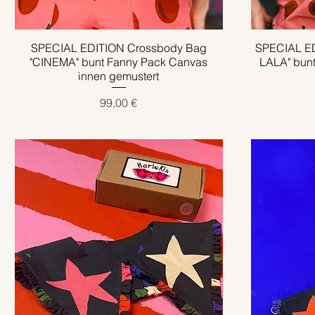
SPECIAL EDITION Crossbody Bag
Schnellansicht
SPECIAL E
"CINEMA" bunt Fanny Pack Canvas
LALA" bun
innen gemustert
Preis
99,00 €