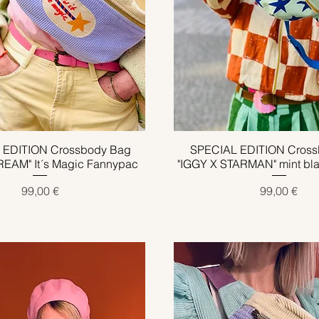
 EDITION Crossbody Bag
Schnellansicht
SPECIAL EDITION Cross
Schnellansicht
EAM" It´s Magic Fannypac
"IGGY X STARMAN" mint bl
Preis
Preis
99,00 €
99,00 €