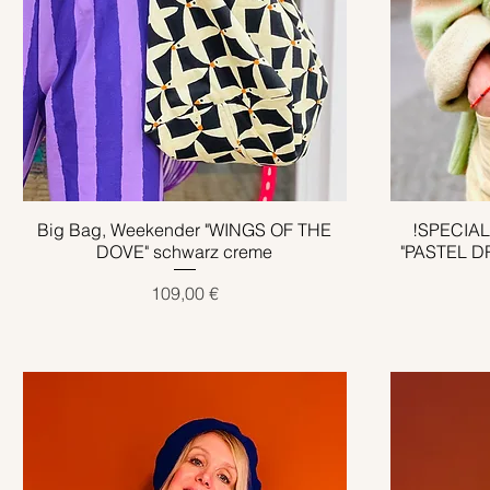
Big Bag, Weekender "WINGS OF THE
Schnellansicht
!SPECIAL
DOVE" schwarz creme
"PASTEL DR
Preis
109,00 €