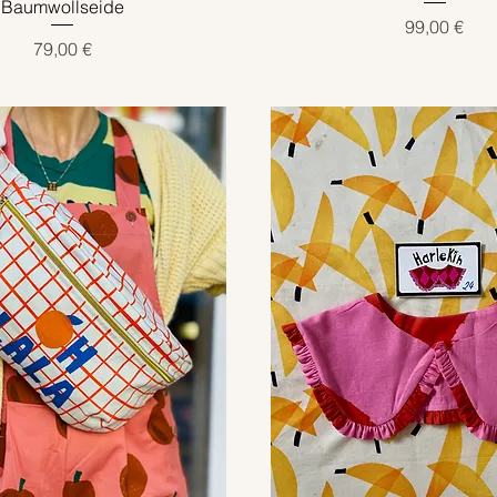
Baumwollseide
Preis
99,00 €
Preis
79,00 €