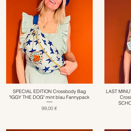
SPECIAL EDITION Crossbody Bag
Schnellansicht
LAST MINU
"IGGY THE DOG" mint blau Fannypack
Cros
SCHO
Preis
99,00 €