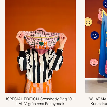
!SPECIAL EDITION Crossbody Bag "OH
Schnellansicht
"WHAT MAK
LALA" grün rosa Fannypack
Kunstdru