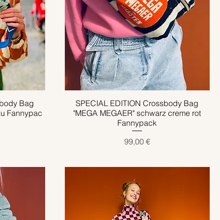
body Bag
SPECIAL EDITION Crossbody Bag
Schnellansicht
au Fannypac
"MEGA MEGAER" schwarz creme rot
Fannypack
Preis
99,00 €