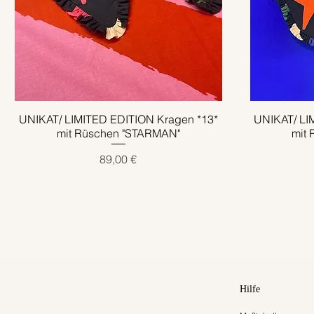
UNIKAT/ LIMITED EDITION Kragen *13*
Schnellansicht
UNIKAT/ LI
mit Rüschen "STARMAN"
mit
Preis
89,00 €
Hilfe