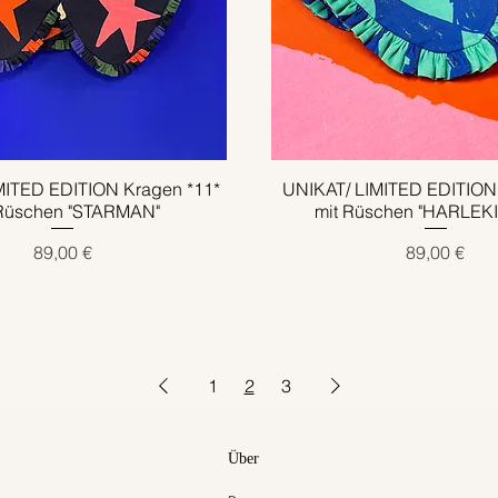
MITED EDITION Kragen *11*
Schnellansicht
UNIKAT/ LIMITED EDITION
Schnellansicht
 Rüschen "STARMAN"
mit Rüschen "HARLEKI
Preis
Preis
89,00 €
89,00 €
1
2
3
Über