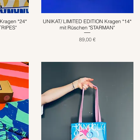
Kragen *24*
UNIKAT/ LIMITED EDITION Kragen *14*
Schnellansicht
TRIPES"
mit Rüschen "STARMAN"
Preis
89,00 €