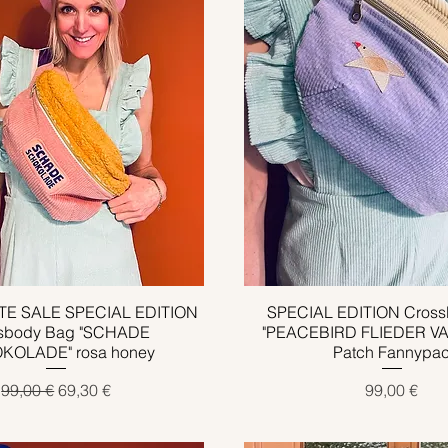
TE SALE SPECIAL EDITION
Schnellansicht
SPECIAL EDITION Cross
Schnellansicht
sbody Bag "SCHADE
"PEACEBIRD FLIEDER VAN
KOLADE" rosa honey
Patch Fannypa
Standardpreis
Sale-Preis
Preis
99,00 €
69,30 €
99,00 €