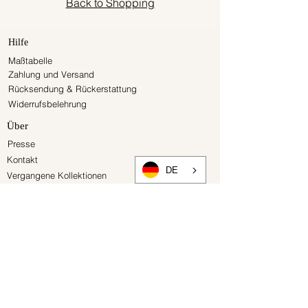
Back to Shopping
Hilfe
Maßtabelle
Zahlung und Versand
Rücksendung & Rückerstattung
Widerrufsbelehrung
Über
Presse
Kontakt
DE
Vergangene Kollektionen
Gutscheine
Newsletter
Rechtliches
AGB
Datenschutzerklärung
Impressum
Vertrag widerrufen