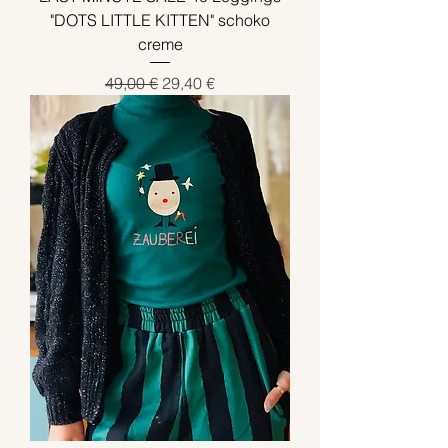
"DOTS LITTLE KITTEN" schoko
creme
Standardpreis
Sale-Preis
49,00 €
29,40 €