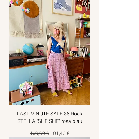
LAST MINUTE SALE 36 Rock
STELLA "SHE SHE" rosa blau
Standardpreis
Sale-Preis
169,00 €
101,40 €