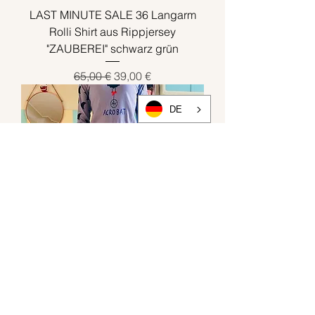
LAST MINUTE SALE 36 Langarm
Rolli Shirt aus Rippjersey
"ZAUBEREI" schwarz grün
Standardpreis
Sale-Preis
65,00 €
39,00 €
DE