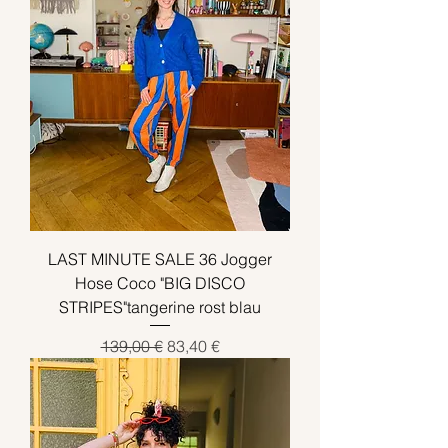
LAST MINUTE SALE 36 Jogger
Hose Coco "BIG DISCO
STRIPES"tangerine rost blau
Standardpreis
Sale-Preis
139,00 €
83,40 €