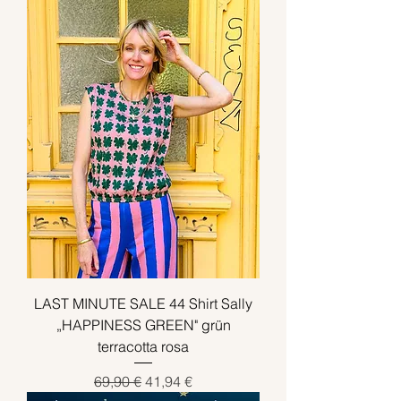
LAST MINUTE SALE 44 Shirt Sally
„HAPPINESS GREEN" grün
terracotta rosa
Standardpreis
Sale-Preis
69,90 €
41,94 €