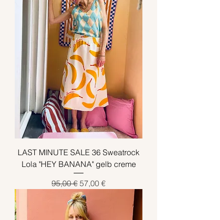
LAST MINUTE SALE 36 Sweatrock
Lola "HEY BANANA" gelb creme
Standardpreis
Sale-Preis
95,00 €
57,00 €