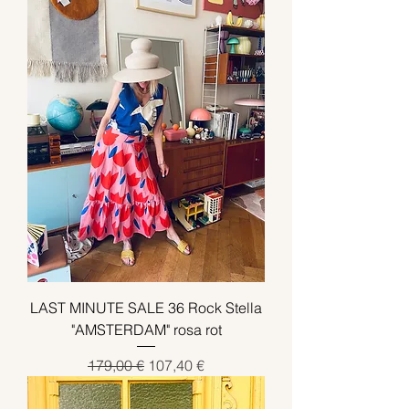
LAST MINUTE SALE 36 Rock Stella
"AMSTERDAM" rosa rot
Standardpreis
Sale-Preis
179,00 €
107,40 €