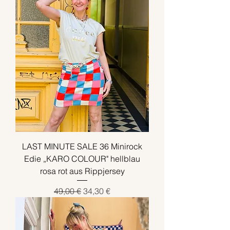
LAST MINUTE SALE 36 Minirock
Edie „KARO COLOUR" hellblau
rosa rot aus Rippjersey
Standardpreis
Sale-Preis
49,00 €
34,30 €