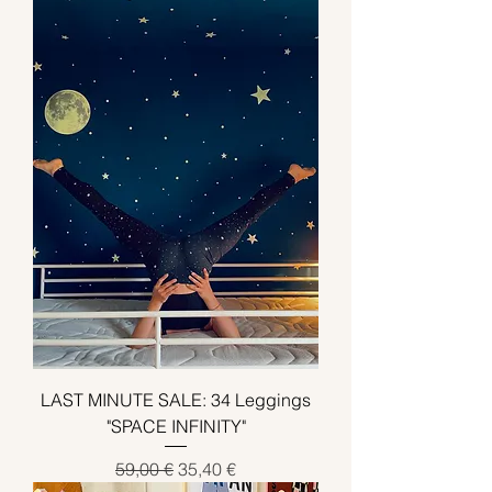
LAST MINUTE SALE: 34 Leggings
"SPACE INFINITY"
Standardpreis
Sale-Preis
59,00 €
35,40 €