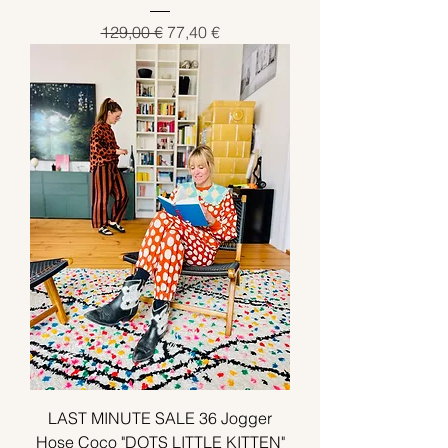
Standardpreis
Sale-Preis
129,00 €
77,40 €
LAST MINUTE SALE 36 Jogger
Hose Coco "DOTS LITTLE KITTEN"