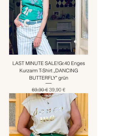
LAST MINUTE SALE!Gr.40 Enges
Kurzarm T-Shirt „DANCING
BUTTERFLY" grün
Standardpreis
Sale-Preis
69,90 €
39,90 €