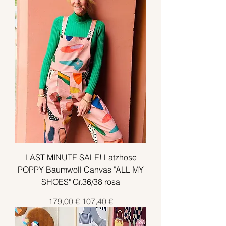
LAST MINUTE SALE! Latzhose
POPPY Baumwoll Canvas "ALL MY
SHOES" Gr.36/38 rosa
Standardpreis
Sale-Preis
179,00 €
107,40 €