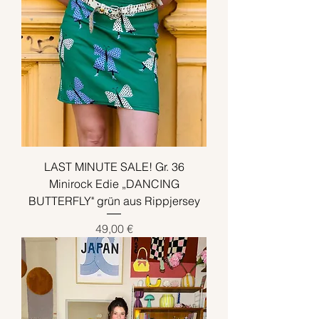
LAST MINUTE SALE! Gr. 36
Minirock Edie „DANCING
BUTTERFLY" grün aus Rippjersey
Preis
49,00 €