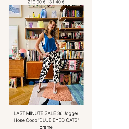
Standardpreis
Sale-Preis
219,00 €
131,40 €
LAST MINUTE SALE 36 Jogger
Hose Coco "BLUE EYED CATS"
creme