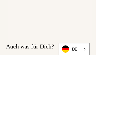
- Schnittmuster im A4 Format
für die Größen 36/38/40
- Druck- und Klebeanleitung
- Nähanleitung
Infos zum PDF Schnittmuster
Auch was für Dich?
DE
Mit dem Kauf erhältst du
ein Schnittmuster-PDF im DIN
A4-Format zum selber
Ausdrucken.
Ein PDF ist eine Datei ohne
Kopierschutz. Die PDF Datei
kann mit einem
kostenlosen Adobe
Reader (für Windows und
Mac erhältlich) geöffnet und
ausgedruckt werden kann.