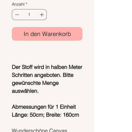
Anzahl
*
pro
1
Meter
In den Warenkorb
Sofortkauf
Der Stoff wird in halben Meter
Schritten angeboten. Bitte
gewünschte Menge
auswählen.
Abmessungen für 1 Einheit
Länge: 50cm; Breite: 160cm
Wunderschöne Canvas