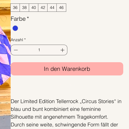
36
38
40
42
44
46
Farbe
*
Anzahl
*
In den Warenkorb
Sofortkauf
Der Limited Edition Tellerrock „Circus Stories“ in
blau und bunt kombiniert eine feminine
Silhouette mit angenehmem Tragekomfort.
Durch seine weite, schwingende Form fällt der