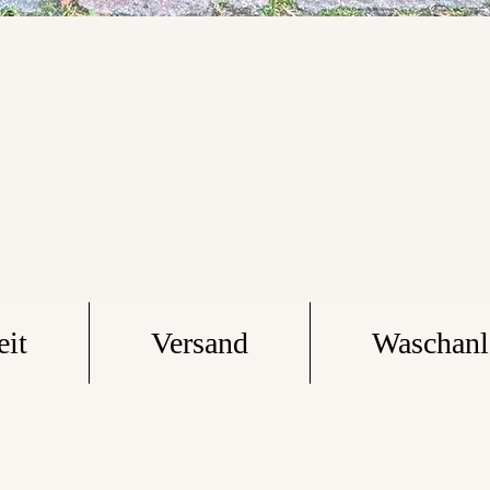
eit
Versand
Waschanl