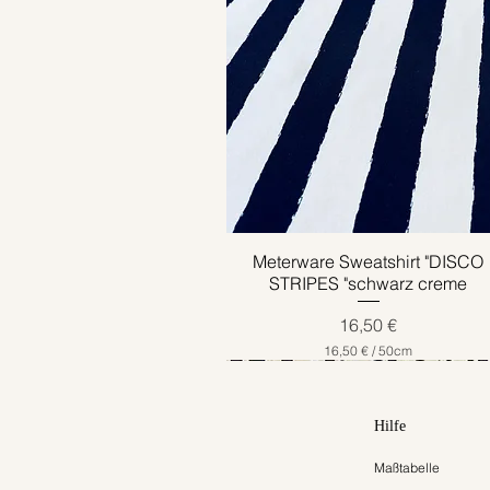
Meterware Sweatshirt "DISCO
Schnellansicht
STRIPES "schwarz creme
Preis
16,50 €
16,50 €
/
50cm
1
6
,
5
Hilfe
0
Maßtabelle
€