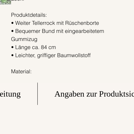
Produktdetails:
• Weiter Tellerrock mit Rüschenborte
• Bequemer Bund mit eingearbeitetem
Gummizug
• Länge ca. 84 cm
• Leichter, griffiger Baumwollstoff
Material:
• 100 % Baumwolle
eitung
Angaben zur Produktsic
Der Rock wird erst nach deiner Bestellung bei
uns in Berlin gefertigt. So produzieren wir
bedarfsgerecht und setzen auf einen
verantwortungsvollen Umgang mit Materialien
und Ressourcen.