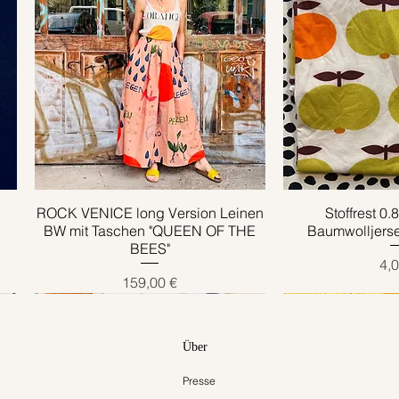
ROCK VENICE long Version Leinen
Schnellansicht
Stoffrest 0
Schnell
BW mit Taschen "QUEEN OF THE
Baumwolljers
BEES"
Pre
4,0
Preis
159,00 €
Über
Presse