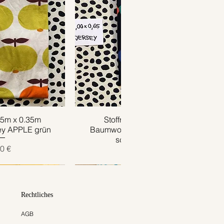
.85m x 0.35m
ansicht
Stoffrest 1m x 0.65m
Schnellansicht
ey APPLE grün
Baumwolljersey HARLEKIN
schwarz bunt
is
0 €
Preis
9,00 €
Rechtliches
AGB