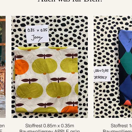
en
Stoffrest 0.85m x 0.35m
Schnellansicht
Stoffrest 
Schnell
E
Baumwolljersey APPLE grün
Baumwolljer