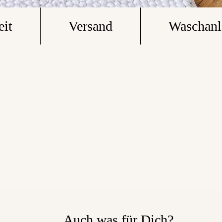
eit
Versand
Waschanl
Auch was für Dich?