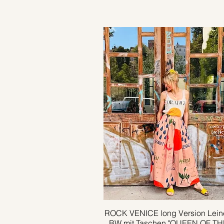
ROCK VENICE long Version Lein
Schnellansicht
BW mit Taschen "QUEEN OF TH