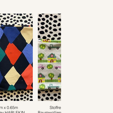
1m x 0.65m
ansicht
Stoffrest 0.40m x 0.75m
Schnellansicht
sey HARLEKIN
Baumwolljersey TRUCK creme grün