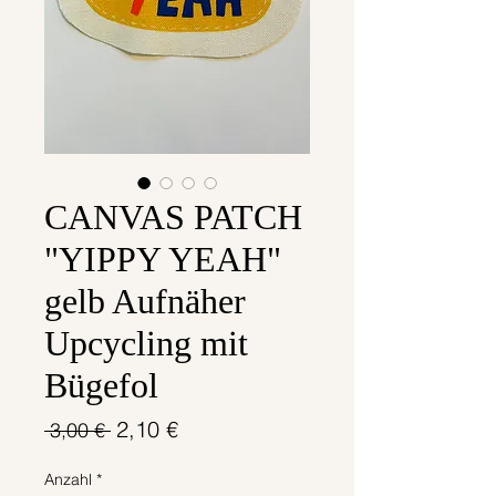
CANVAS PATCH
"YIPPY YEAH"
gelb Aufnäher
Upcycling mit
Bügefol
Standardpreis
Sale-
2,10 €
 3,00 € 
Preis
Anzahl
*