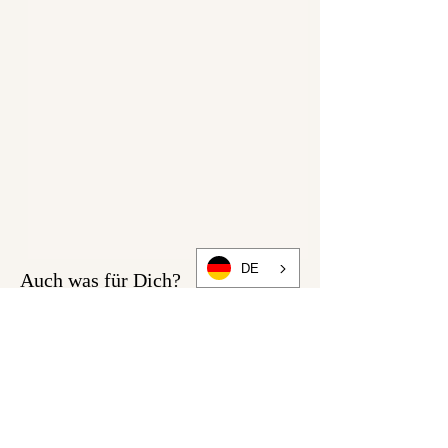
zugeschickt.
- du bekommst per e-mail ein
PDF mit genauer
Nähanleitung inkl. Nähfotos
und einer detaillierten
Beschreibung von uns
geschickt.
Schwiergkeitsgrad 5.
Du solltest recht sicher im
Nähen sein und schonmal
DE
Auch was für Dich?
einen Reißverschluss
eingenäht bzw ein etwas
aufwändigeres Kleid genäht
haben.
1,80-2,00m Stoff ( Webware /