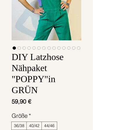
DIY Latzhose
Nähpaket
"POPPY"in
GRÜN
Preis
59,90 €
Größe
*
36/38
40/42
44/46