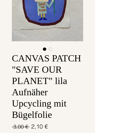
CANVAS PATCH
"SAVE OUR
PLANET" lila
Aufnäher
Upcycling mit
Bügelfolie
Standardpreis
Sale-
2,10 €
 3,00 € 