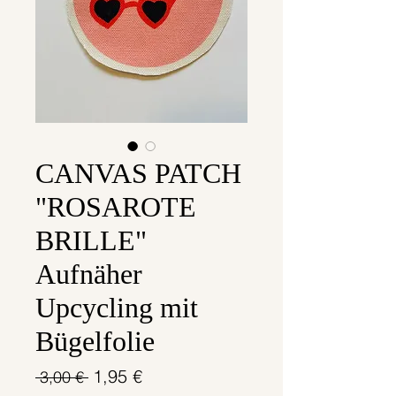
CANVAS PATCH
"ROSAROTE
BRILLE"
Aufnäher
Upcycling mit
Bügelfolie
Standardpreis
Sale-
1,95 €
 3,00 € 