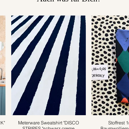
RK"
Meterware Sweatshirt "DISCO
Schnellansicht
Stoffrest 
Schnell
STRIPES "schwarz creme
Baumwolljer