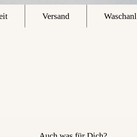
eit
Versand
Waschanl
Auch was für Dich?