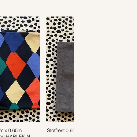
1m x 0.65m
ansicht
Stoffrest 0.60m x 1.40m Frottee UNI
Schnellansicht
sey HARLEKIN
grau