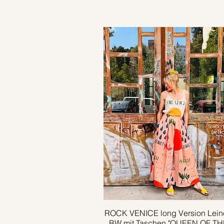
ROCK VENICE long Version Lein
Schnellansicht
BW mit Taschen "QUEEN OF TH