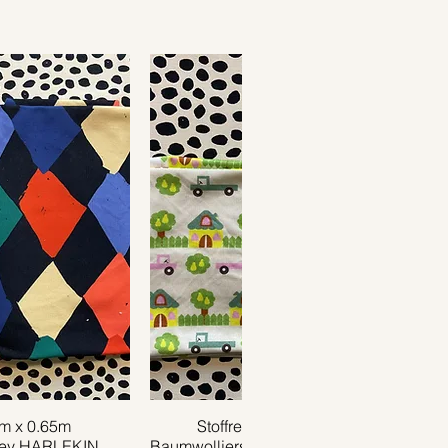
1m x 0.65m
ansicht
Stoffrest 0.40m x 0.75m
Schnellansicht
sey HARLEKIN
Baumwolljersey TRUCK creme grün