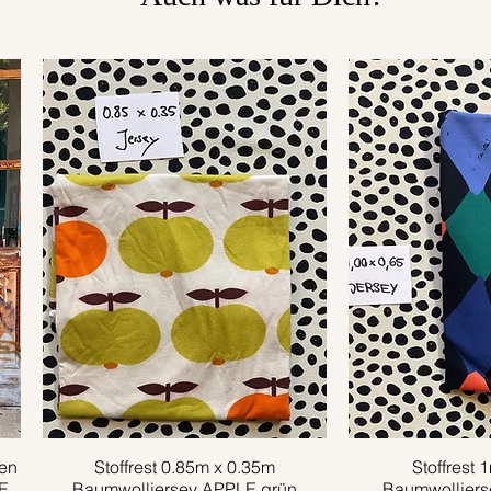
en
Stoffrest 0.85m x 0.35m
Schnellansicht
Stoffrest 
Schnell
E
Baumwolljersey APPLE grün
Baumwolljer