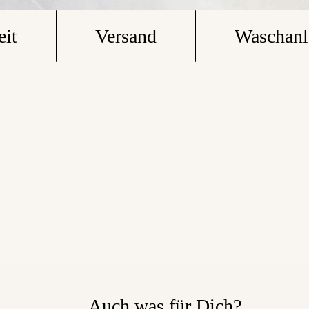
eit
Versand
Waschanl
Auch was für Dich?