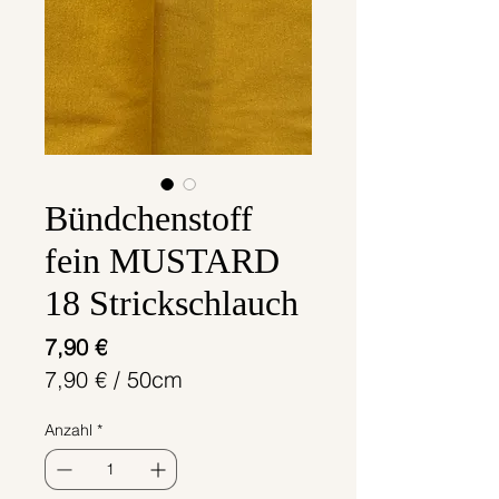
Bündchenstoff
fein MUSTARD
18 Strickschlauch
Preis
7,90 €
7,90 €
/
50cm
7,90 €
Anzahl
*
pro
50
Zentimeter