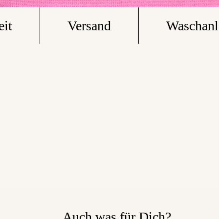
eit
Versand
Waschanl
Auch was für Dich?