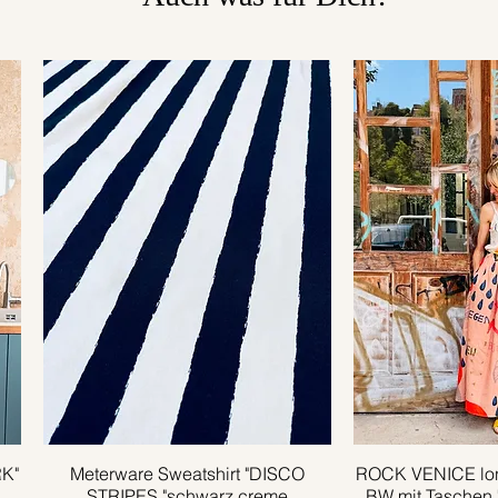
RK"
Meterware Sweatshirt "DISCO
Schnellansicht
ROCK VENICE lon
Schnell
STRIPES "schwarz creme
BW mit Taschen