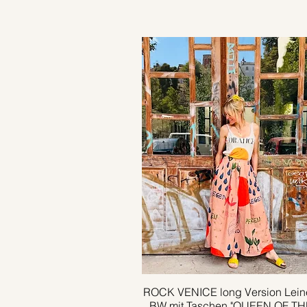
ROCK VENICE long Version Lein
Schnellansicht
BW mit Taschen "QUEEN OF TH