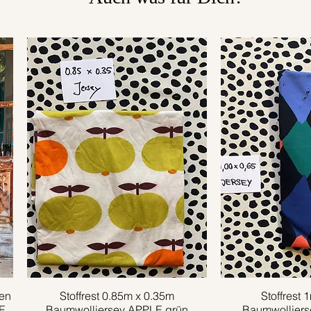
en
Stoffrest 0.85m x 0.35m
Schnellansicht
Stoffrest 
Schnell
E
Baumwolljersey APPLE grün
Baumwolljer