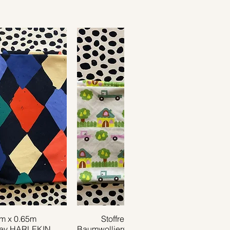
1m x 0.65m
ansicht
Stoffrest 0.40m x 0.75m
Schnellansicht
sey HARLEKIN
Baumwolljersey TRUCK creme grün