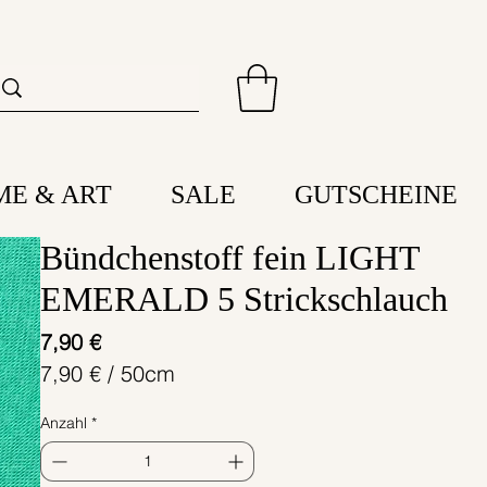
ME & ART
SALE
GUTSCHEINE
Bündchenstoff fein LIGHT
EMERALD 5 Strickschlauch
Preis
7,90 €
7,90 €
/
50cm
7,90 €
Anzahl
*
pro
50
Zentimeter