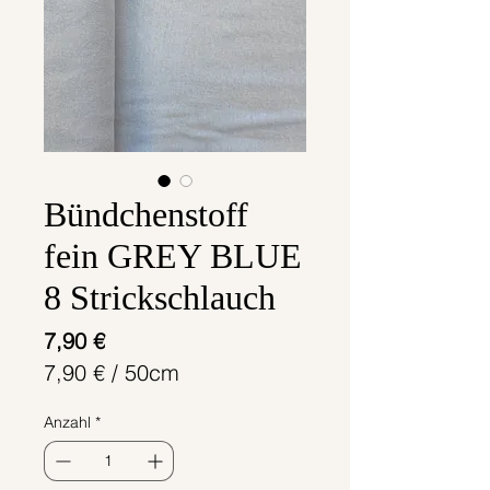
Bündchenstoff
fein GREY BLUE
8 Strickschlauch
Preis
7,90 €
7,90 €
/
50cm
7,90 €
Anzahl
*
pro
50
Zentimeter