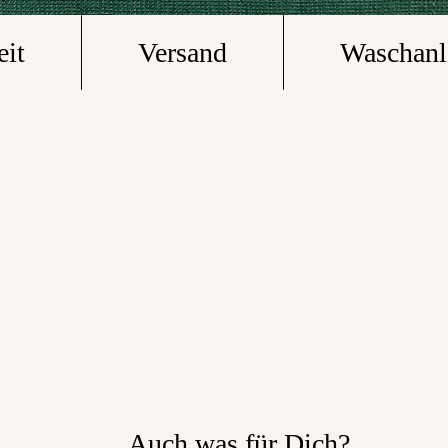
eit
Versand
Waschanl
Auch was für Dich?