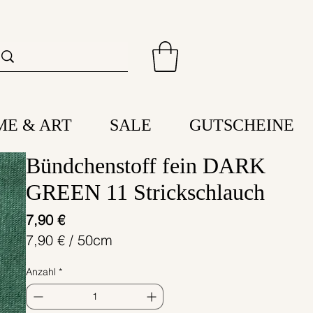
ME & ART
SALE
GUTSCHEINE
Bündchenstoff fein DARK
GREEN 11 Strickschlauch
Preis
7,90 €
7,90 €
/
50cm
7,90 €
Anzahl
*
pro
50
Zentimeter