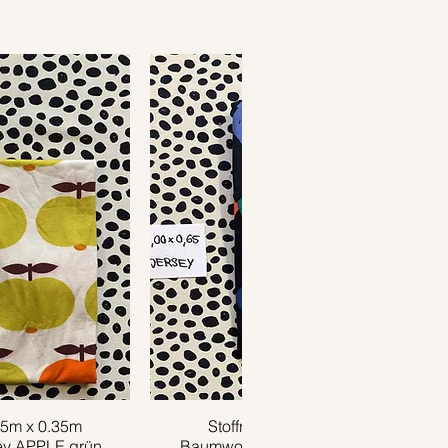
.85m x 0.35m
ansicht
Stoffrest 1m x 0.65m
Schnellansicht
ey APPLE grün
Baumwolljersey HARLEKIN