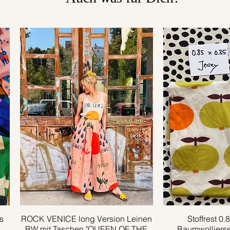
s
ROCK VENICE long Version Leinen
Schnellansicht
Stoffrest 0
Schnell
BW mit Taschen "QUEEN OF THE
Baumwolljers