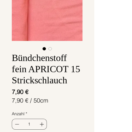
Bündchenstoff
fein APRICOT 15
Strickschlauch
Preis
7,90 €
7,90 €
/
50cm
7,90 €
Anzahl
*
pro
50
Zentimeter