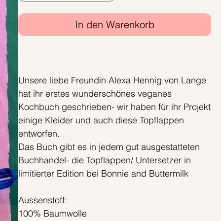
In den Warenkorb
Sofortkauf
Unsere liebe Freundin Alexa Hennig von Lange
hat ihr erstes wunderschönes veganes
Kochbuch geschrieben- wir haben für ihr Projekt
einige Kleider und auch diese Topflappen
entworfen.
Das Buch gibt es in jedem gut ausgestatteten
Buchhandel- die Topflappen/ Untersetzer in
limitierter Edition bei Bonnie and Buttermilk
Aussenstoff:
100% Baumwolle