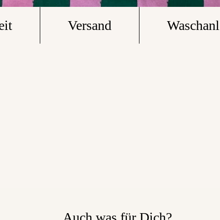
eit
Versand
Waschanl
Auch was für Dich?