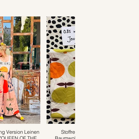
g Version Leinen
ansicht
Stoffrest 0.85m x 0.35m
Schnellansicht
 "QUEEN OF THE
Baumwolljersey APPLE grün