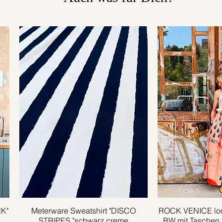
RK"
Meterware Sweatshirt "DISCO
Schnellansicht
ROCK VENICE lon
Schnell
STRIPES "schwarz creme
BW mit Taschen