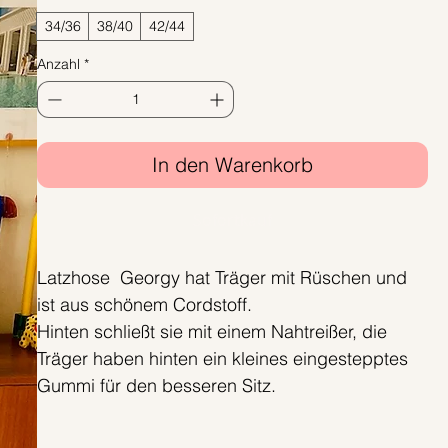
34/36
38/40
42/44
Anzahl
*
In den Warenkorb
Sofortkauf
Latzhose Georgy hat Träger mit Rüschen und
ist aus schönem Cordstoff.
Hinten schließt sie mit einem Nahtreißer, die
Träger haben hinten ein kleines eingestepptes
Gummi für den besseren Sitz.