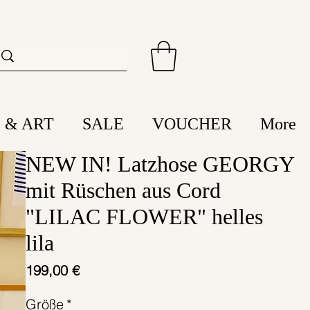
 & ART
SALE
VOUCHER
More
NEW IN! Latzhose GEORGY
mit Rüschen aus Cord
"LILAC FLOWER" helles
lila
Preis
199,00 €
Größe
*