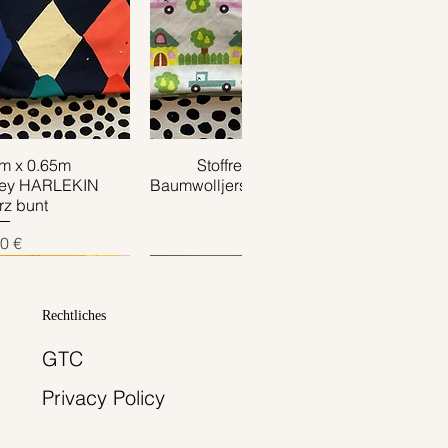
1m x 0.65m
ansicht
Stoffrest 0.40m x 0.75m
Schnellansicht
sey HARLEKIN
Baumwolljersey TRUCK creme grün
z bunt
Preis
4,00 €
is
0 €
Rechtliches
GTC
Privacy Policy