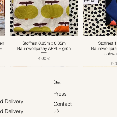
en
Stoffrest 0.85m x 0.35m
Schnellansicht
Stoffrest 
Schnell
E
Baumwolljersey APPLE grün
Baumwolljer
schwar
Preis
4,00 €
Pre
9,0
Über
Press
d Delivery
Contact
us
d Delivery