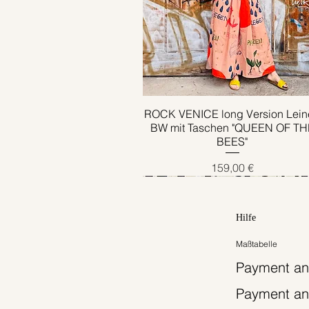
ROCK VENICE long Version Lein
Schnellansicht
BW mit Taschen "QUEEN OF TH
BEES"
Preis
159,00 €
Hilfe
Maßtabelle
Payment an
Payment an