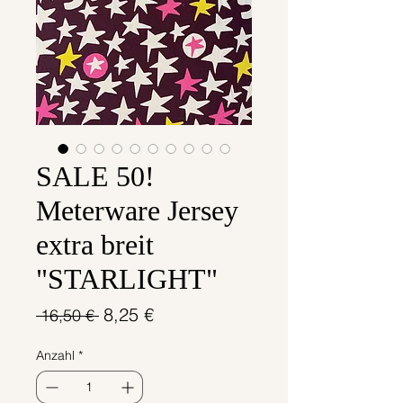
SALE 50!
Meterware Jersey
extra breit
"STARLIGHT"
Standardpreis
Sale-
8,25 €
 16,50 € 
Preis
Anzahl
*