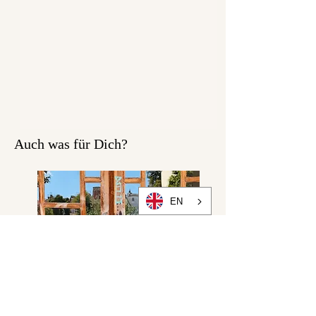
Berlin mit einer ordentlichen
Portion Liebe extra für Dich
handgefertigt. Faire
Produktionsbedingungen
zählen zu unseren Standards.
Die Stoffe werden von uns
selbst entworfen in in
Polen gedruckt.
Auch was für Dich?
EN