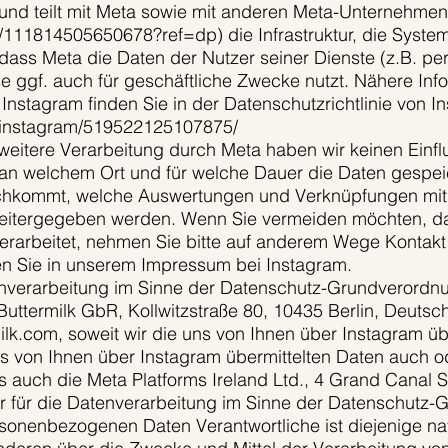
nd teilt mit Meta sowie mit anderen Meta-Unternehmen
111814505650678?ref=dp) die Infrastruktur, die System
dass Meta die Daten der Nutzer seiner Dienste (z.B. per
se ggf. auch für geschäftliche Zwecke nutzt. Nähere Inf
Instagram finden Sie in der Datenschutzrichtlinie von I
p/instagram/519522125107875/
itere Verarbeitung durch Meta haben wir keinen Einfluss
an welchem Ort und für welche Dauer die Daten gespei
achkommt, welche Auswertungen und Verknüpfungen mi
eitergegeben werden. Wenn Sie vermeiden möchten, da
verarbeitet, nehmen Sie bitte auf anderem Wege Kontakt
en Sie in unserem Impressum bei Instagram.
tenverarbeitung im Sinne der Datenschutz-Grundverordnu
uttermilk GbR, Kollwitzstraße 80, 10435 Berlin, Deutsc
lk.com, soweit wir die uns von Ihnen über Instagram üb
uns von Ihnen über Instagram übermittelten Daten auch o
ns auch die Meta Platforms Ireland Ltd., 4 Grand Canal
her für die Datenverarbeitung im Sinne der Datenschut
sonenbezogenen Daten Verantwortliche ist diejenige natü