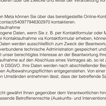
anderen über die Zwecke und Mittel der Verarbeitung 
 Meta können Sie über das bereitgestellte Online-Kont
contact/540977946302970 kontaktieren.
ktaufnahme
ogene Daten, wenn Sie z. B. per Kontaktformular oder 
i Kontaktaufnahme via Kontaktformular erheben, könne
 Daten werden ausschließlich zum Zweck der Beantwortu
verbundene technische Administration gespeichert un
st unser berechtigtes Interesse an der Beantwortung Ih
ktaufnahme auf den Abschluss eines Vertrages ab, so ist
lit. b DSGVO. Ihre Daten werden nach abschließender Be
ichen Aufbewahrungspflichten entgegenstehen. Von eine
en Umständen entnehmen lässt, dass der betreffende Sa
ht gewährt Ihnen gegenüber dem Verantwortlichen hinsi
ende Betroffenenrechte (Auskunfts- und Interventionsr