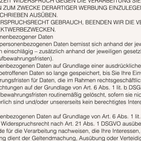
RZEIT WIDERSPRUCH GEGEN DIE VERARBEITUNG SI
 ZUM ZWECKE DERARTIGER WERBUNG EINZULEGEN
CHRIEBEN AUSÜBEN.
ERSPRUCHSRECHT GEBRAUCH, BEENDEN WIR DIE V
REKTWERBEZWECKEN.
onenbezogener Daten
 personenbezogenen Daten bemisst sich anhand der je
 einschlägig – zusätzlich anhand der jeweiligen gesetz
ufbewahrungsfristen).
nenbezogenen Daten auf Grundlage einer ausdrücklichen
etroffenen Daten so lange gespeichert, bis Sie Ihre Ein
rungsfristen für Daten, die im Rahmen rechtsgeschäftli
ichtungen auf der Grundlage von Art. 6 Abs. 1 lit. b D
bewahrungsfristen routinemäßig gelöscht, sofern sie nic
lich sind und/oder unsererseits kein berechtigtes Inte
nenbezogenen Daten auf Grundlage von Art. 6 Abs. 1 li
hr Widerspruchsrecht nach Art. 21 Abs. 1 DSGVO ausübe
für die Verarbeitung nachweisen, die Ihre Interessen,
ung dient der Geltendmachung, Ausübung oder Verteid