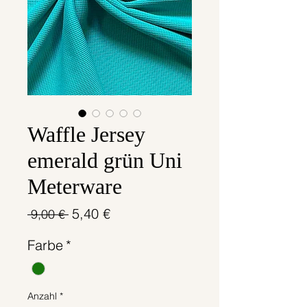
Waffle Jersey
emerald grün Uni
Meterware
Standardpreis
Sale-
5,40 €
 9,00 € 
Preis
Farbe
*
Anzahl
*