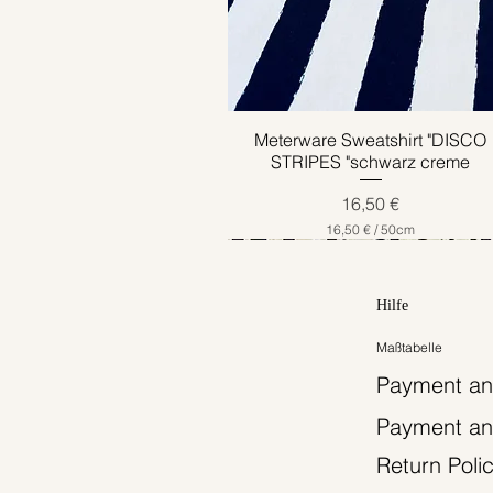
Meterware Sweatshirt "DISCO
Schnellansicht
STRIPES "schwarz creme
Preis
16,50 €
16,50 €
/
50cm
1
6
,
5
Hilfe
0
Maßtabelle
€
p
Payment an
r
o
Payment an
5
0
Z
Return Poli
e