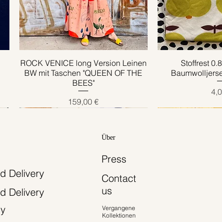
ROCK VENICE long Version Leinen
Schnellansicht
Stoffrest 0
Schnell
BW mit Taschen "QUEEN OF THE
Baumwolljers
BEES"
Pre
4,0
Preis
159,00 €
Über
Press
d Delivery
Contact
us
d Delivery
cy
Vergangene
Kollektionen