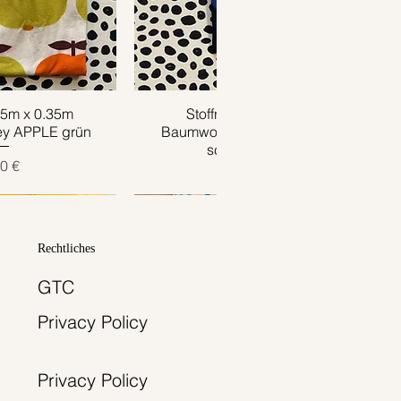
.85m x 0.35m
ansicht
Stoffrest 1m x 0.65m
Schnellansicht
ey APPLE grün
Baumwolljersey HARLEKIN
schwarz bunt
is
0 €
Preis
9,00 €
Rechtliches
GTC
Privacy Policy
Privacy Policy