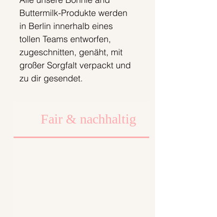
Buttermilk-Produkte werden
in Berlin innerhalb eines
tollen Teams entworfen,
zugeschnitten, genäht, mit
großer Sorgfalt verpackt und
zu dir gesendet.
Wir legen dabei viel Wert auf
faire Arbeits- und
Fair & nachhaltig
Produktionsbedingungen.