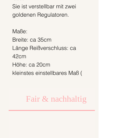
Sie ist verstellbar mit zwei
goldenen Regulatoren.
Maße:
Breite: ca 35cm
Länge Reißverschluss: ca
42cm
Höhe: ca 20cm
kleinstes einstellbares Maß (
Gurtband): ca 60cm
grösstes einstellbares Maß (
Fair & nachhaltig
Gurtband): ca 100cm
Die Tasche ist mit
Canvas gefüttert.
(Bitte Handwäsche:)