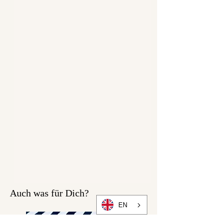
Oberstoff:
100% Baumwolle
Futter: 100% Baumwolle
Band: 100% Baumwoll-
Gurtband
Dafür steht Bonnie &
Buttermilk
Alle unsere
Bonnie&Buttermilk-Produkte
werden mit ganz viel Liebe in
Berlin innerhalb eines tollen
Teams entworfen,
Auch was für Dich?
zugeschnitten, genäht, mit
EN
großer Sorgfalt verpackt und