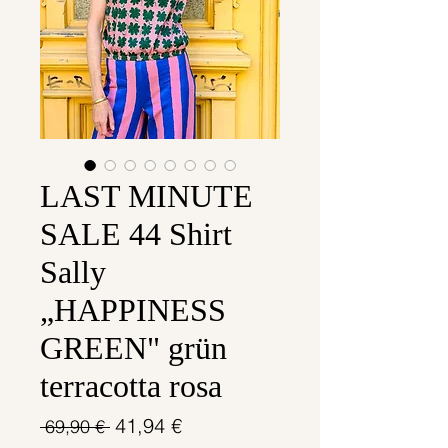
LAST MINUTE
SALE 44 Shirt
Sally
„HAPPINESS
GREEN" grün
terracotta rosa
Standardpreis
Sale-
41,94 €
 69,90 € 