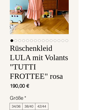
Rüschenkleid
LULA mit Volants
"TUTTI
FROTTEE" rosa
Preis
190,00 €
Größe
*
34/36
38/40
42/44