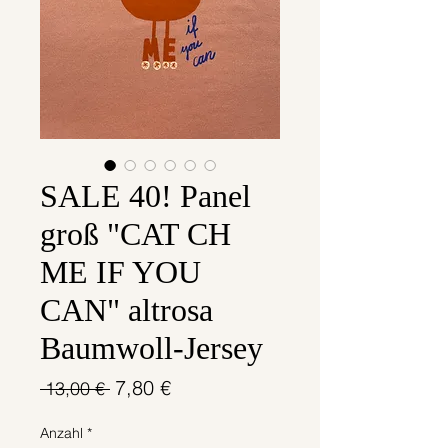
SALE 40! Panel
groß "CAT CH
ME IF YOU
CAN" altrosa
Baumwoll-Jersey
Standardpreis
Sale-
7,80 €
 13,00 € 
Preis
Anzahl
*