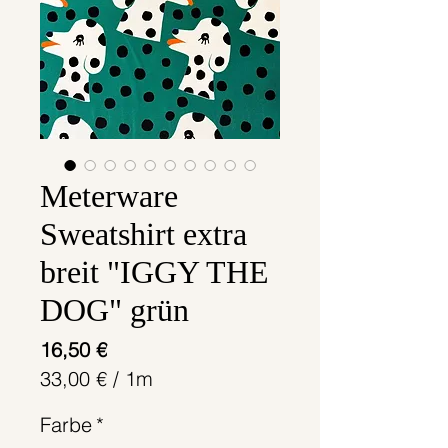
Meterware
Sweatshirt extra
breit "IGGY THE
DOG" grün
Preis
16,50 €
33,00 €
/
1m
33,00 €
Farbe
*
pro