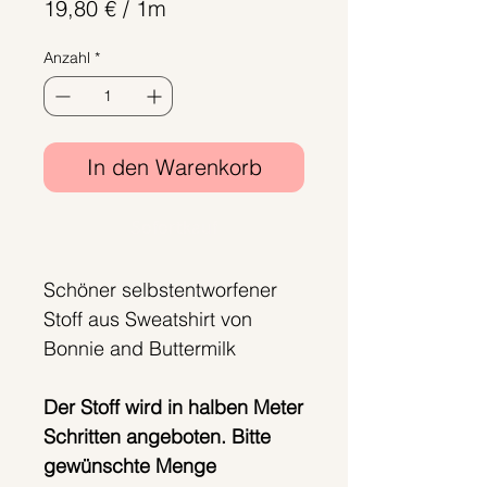
Preis
19,80 €
/
1m
19,80 €
Anzahl
*
pro
1
Meter
In den Warenkorb
Sofortkauf
Schöner selbstentworfener
Stoff aus Sweatshirt von
Bonnie and Buttermilk
Der Stoff wird in halben Meter
Schritten angeboten. Bitte
gewünschte Menge