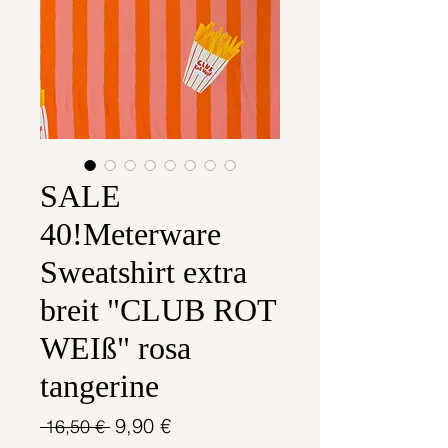
SALE
40!Meterware
Sweatshirt extra
breit "CLUB ROT
WEIß" rosa
tangerine
Standardpreis
Sale-
9,90 €
 16,50 € 