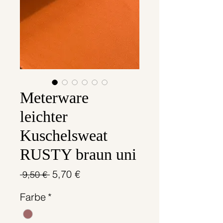
Meterware
leichter
Kuschelsweat
RUSTY braun uni
Standardpreis
Sale-
5,70 €
 9,50 € 
Preis
Farbe
*