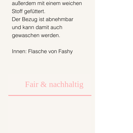
außerdem mit einem weichen
Stoff gefüttert.
Der Bezug ist abnehmbar
und kann damit auch
gewaschen werden.
Innen: Flasche von Fashy
Wenn du keine Wärmflasche
dazu möchtest, schreib
Fair & nachhaltig
deinen Wunsch bitte in das
Kommentarfeld. Wir erstatten
dir 5 Euro.
Musterstoff:
95% Baumwolle
5%Elasthan