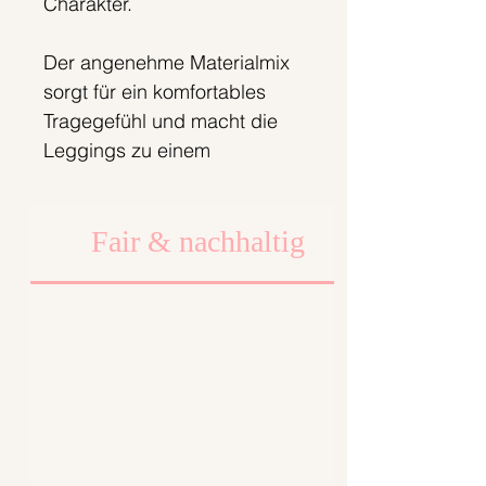
Charakter.
Der angenehme Materialmix
sorgt für ein komfortables
Tragegefühl und macht die
Leggings zu einem
unkomplizierten Begleiter für
unterschiedlichste Outfits.
Fair & nachhaltig
Die Leggings wird erst nach
deiner Bestellung bei uns in
Berlin gefertigt. So
produzieren wir
bedarfsgerecht und setzen
auf einen
verantwortungsvollen
Umgang mit Materialien und
Ressourcen.