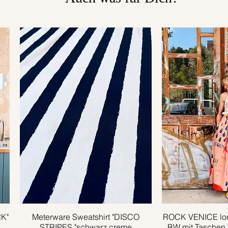
RK"
Meterware Sweatshirt "DISCO
Schnellansicht
ROCK VENICE lon
Schnell
STRIPES "schwarz creme
BW mit Taschen