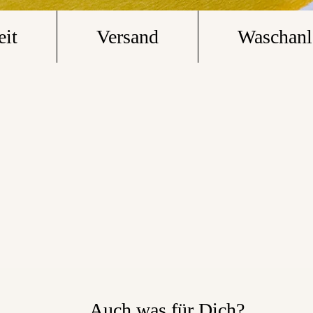
eit
Versand
Waschanl
Auch was für Dich?