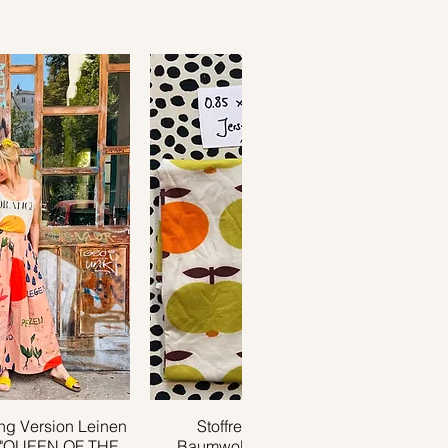
g Version Leinen
ansicht
Stoffrest 0.85m x 0.35m
Schnellansicht
 "QUEEN OF THE
Baumwolljersey APPLE grün