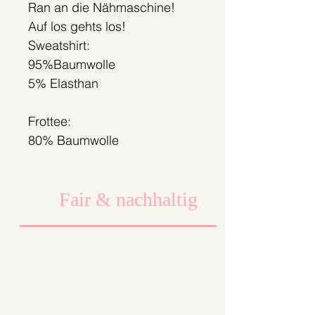
Ran an die Nähmaschine!
Auf los gehts los!
Sweatshirt:
95%Baumwolle
5% Elasthan
Frottee:
80% Baumwolle
20% Polyester
Fair & nachhaltig
Schwierigkeitsgrad 1
Alle Muster sind von Bonnie
& Buttermilk entworfen.